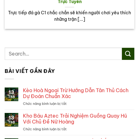
Trực Tuyến
Trực tiếp đá gà C1 chắc chắn sẽ khiến người chơi yêu thích
những trận [...]
BÀI VIẾT GẦN ĐÂY
Kèo Hoà Ngoại Trừ Hướng Dẫn Tân Thủ Cách
13
Dự Đoán Chuẩn Xác
Th8
Chức năng bình luận bị tắt
ở
Kèo
Hoà
Kho Báu Aztec Trải Nghiệm Guồng Quay Hũ
13
Ngoại
Với Chủ Đề Nữ Hoàng
Th8
Trừ
Chức năng bình luận bị tắt
ở
Hướng
Kho
Dẫn