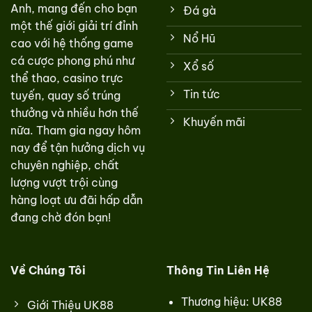
Anh, mang đến cho bạn
Đá gà
một thế giới giải trí đỉnh
Nổ Hũ
cao với hệ thống game
cá cược phong phú như
Xổ số
thể thao, casino trực
Tin tức
tuyến, quay số trúng
thưởng và nhiều hơn thế
Khuyến mãi
nữa. Tham gia ngay hôm
nay để tận hưởng dịch vụ
chuyên nghiệp, chất
lượng vượt trội cùng
hàng loạt ưu đãi hấp dẫn
đang chờ đón bạn!
Về Chúng Tôi
Thông Tin Liên Hệ
Thương hiệu: UK88
Giới Thiệu UK88