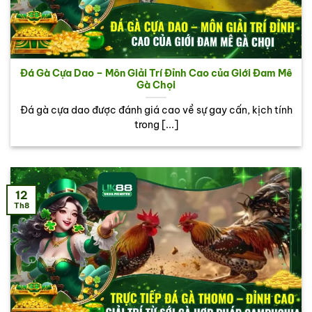
Đá Gà Cựa Dao – Môn Giải Trí Đỉnh Cao của Giới Đam Mê
Gà Chọi
Đá gà cựa dao được đánh giá cao về sự gay cấn, kịch tính
trong [...]
12
Th8