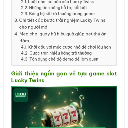
Luật chơi cơ bản của Lucky Twins
Những tính năng hỗ trợ nổi bật
Bảng hệ số trả thưởng trong game
Chi tiết các bước trải nghiệm Lucky Twins
cho người mới
Mẹo chơi quay hũ hiệu quả giúp bet thủ ăn
đậm
Khởi đầu với mức cược nhỏ để chơi lâu hơn
Cược trên nhiều hàng trả thưởng
Tận dụng chế độ demo để làm quen
Giới thiệu ngắn gọn về tựa game slot
Lucky Twins