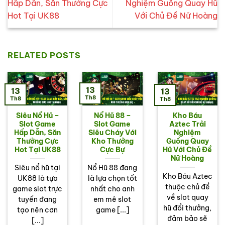
Hấp Dẫn, Săn Thưởng Cực
Nghiệm Guồng Quay Hũ
Hot Tại UK88
Với Chủ Đề Nữ Hoàng
RELATED POSTS
13
13
13
Th8
Th8
Th8
Siêu Nổ Hũ –
Nổ Hũ 88 –
Kho Báu
Slot Game
Slot Game
Aztec Trải
Hấp Dẫn, Săn
Siêu Cháy Với
Nghiệm
Thưởng Cực
Kho Thưởng
Guồng Quay
Hot Tại UK88
Cực Bự
Hũ Với Chủ Đề
Nữ Hoàng
Siêu nổ hũ tại
Nổ Hũ 88 đang
Kho Báu Aztec
UK88 là tựa
là lựa chọn tốt
thuộc chủ đề
game slot trực
nhất cho anh
về slot quay
tuyến đang
em mê slot
hũ đổi thưởng,
tạo nên cơn
game [...]
đảm bảo sẽ
[...]