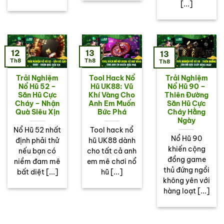
[...]
12
13
13
Th8
Th8
Th8
Trải Nghiệm
Tool Hack Nổ
Trải Nghiệm
Nổ Hũ 52 –
Hũ UK88: Vũ
Nổ Hũ 90 –
Săn Hũ Cực
Khí Vàng Cho
Thiên Đường
Cháy – Nhận
Anh Em Muốn
Săn Hũ Cực
Quà Siêu Xịn
Bức Phá
Cháy Hằng
Ngày
Nổ Hũ 52 nhất
Tool hack nổ
Nổ Hũ 90
định phải thử
hũ UK88 dành
khiến cộng
nếu bạn có
cho tất cả anh
đồng game
niềm đam mê
em mê chơi nổ
thủ đứng ngồi
bất diệt [...]
hũ [...]
không yên với
hàng loạt [...]