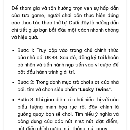
Để tham gia và tận hưởng trọn vẹn sự hấp dẫn
của tựa game, người chơi cần thực hiện đúng
các thao tác theo thứ tự. Dưới đây là hướng dẫn
chi tiết giúp bạn bắt đầu một cách nhanh chóng
và hiệu quả.
Bước 1: Truy cập vào trang chủ chính thức
của nhà cái UK88. Sau đó, đăng ký tài khoản
cá nhân và tiến hành nạp tiền vào ví cược để
bắt đầu hành trình giải trí.
Bước 2: Trong danh mục trò chơi slot của nhà
cái, tìm và chọn siêu phẩm “
Lucky Twins
”.
Bước 3: Khi giao diện trò chơi hiển thị với các
biểu tượng minh họa rực rỡ, đây chính là
guồng quay bạn sẽ chơi. Tìm hiểu ý nghĩa và
công dụng của các nút như: nút đặt điểm,
nút điều chỉnh cược, nút thắng, nút quay.