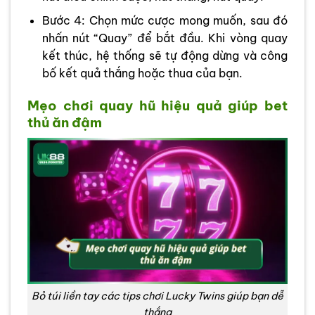
Bước 4: Chọn mức cược mong muốn, sau đó
nhấn nút “Quay” để bắt đầu. Khi vòng quay
kết thúc, hệ thống sẽ tự động dừng và công
bố kết quả thắng hoặc thua của bạn.
Mẹo chơi quay hũ hiệu quả giúp bet
thủ ăn đậm
Bỏ túi liền tay các tips chơi Lucky Twins giúp bạn dễ
thắng