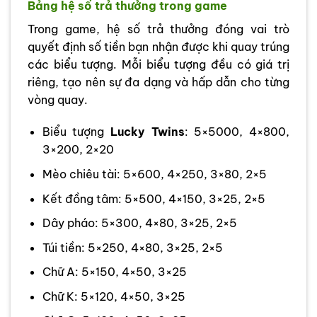
Bảng hệ số trả thưởng trong game
Trong game, hệ số trả thưởng đóng vai trò
quyết định số tiền bạn nhận được khi quay trúng
các biểu tượng. Mỗi biểu tượng đều có giá trị
riêng, tạo nên sự đa dạng và hấp dẫn cho từng
vòng quay.
Biểu tượng
Lucky Twins
: 5×5000, 4×800,
3×200, 2×20
Mèo chiêu tài: 5×600, 4×250, 3×80, 2×5
Kết đồng tâm: 5×500, 4×150, 3×25, 2×5
Dây pháo: 5×300, 4×80, 3×25, 2×5
Túi tiền: 5×250, 4×80, 3×25, 2×5
Chữ A: 5×150, 4×50, 3×25
Chữ K: 5×120, 4×50, 3×25