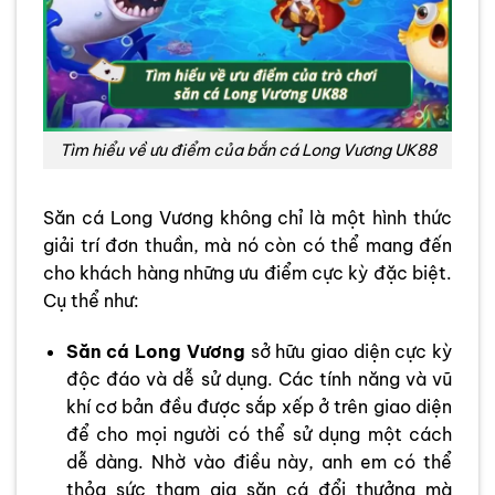
Tìm hiểu về ưu điểm của bắn cá Long Vương UK88
Săn cá Long Vương không chỉ là một hình thức
giải trí đơn thuần, mà nó còn có thể mang đến
cho khách hàng những ưu điểm cực kỳ đặc biệt.
Cụ thể như:
Săn cá Long Vương
sở hữu giao diện cực kỳ
độc đáo và dễ sử dụng. Các tính năng và vũ
khí cơ bản đều được sắp xếp ở trên giao diện
để cho mọi người có thể sử dụng một cách
dễ dàng. Nhờ vào điều này, anh em có thể
thỏa sức tham gia săn cá đổi thưởng mà