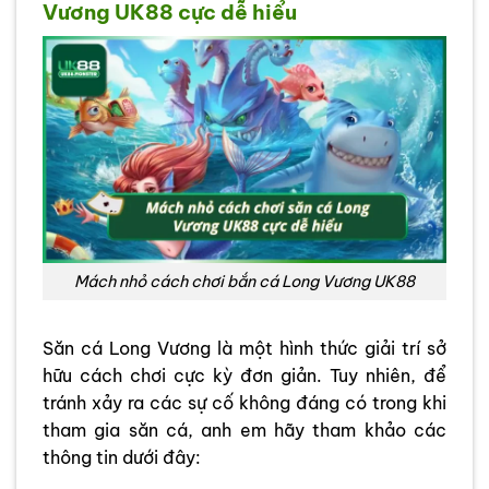
Vương UK88 cực dễ hiểu
Mách nhỏ cách chơi bắn cá Long Vương UK88
Săn cá Long Vương là một hình thức giải trí sở
hữu cách chơi cực kỳ đơn giản. Tuy nhiên, để
tránh xảy ra các sự cố không đáng có trong khi
tham gia săn cá, anh em hãy tham khảo các
thông tin dưới đây: