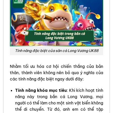
Tính năng đặc biệt của săn cá Long Vương UK88
Nhằm tối ưu hóa cơ hội chiến thắng của bản
thân, thành viên không nên bỏ qua ý nghĩa của
các tính năng đặc biệt ngay dưới đây:
Tính năng khóa mục tiêu
: Khi kích hoạt tính
năng này trong bắn cá Long Vương, mọi
người có thể làm cho một sinh vật biển không
thể di chuyển. Từ đó, anh em có thể tập