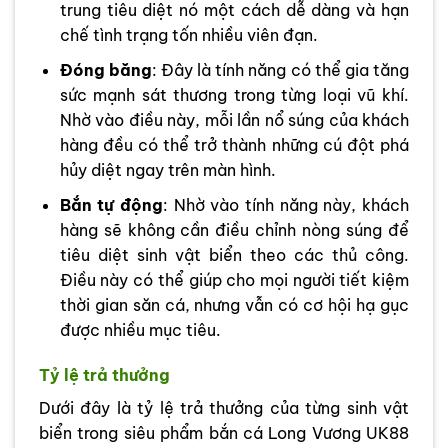
trung tiêu diệt nó một cách dễ dàng và hạn
chế tình trạng tốn nhiều viên đạn.
Đóng băng
: Đây là tính năng có thể gia tăng
sức mạnh sát thương trong từng loại vũ khí.
Nhờ vào điều này, mỗi lần nổ súng của khách
hàng đều có thể trở thành những cú đột phá
hủy diệt ngay trên màn hình.
Bắn tự động
: Nhờ vào tính năng này, khách
hàng sẽ không cần điều chỉnh nòng súng để
tiêu diệt sinh vật biển theo các thủ công.
Điều này có thể giúp cho mọi người tiết kiệm
thời gian săn cá, nhưng vẫn có cơ hội hạ gục
được nhiều mục tiêu.
Tỷ lệ trả thưởng
Dưới đây là tỷ lệ trả thưởng của từng sinh vật
biển trong siêu phẩm bắn cá Long Vương UK88