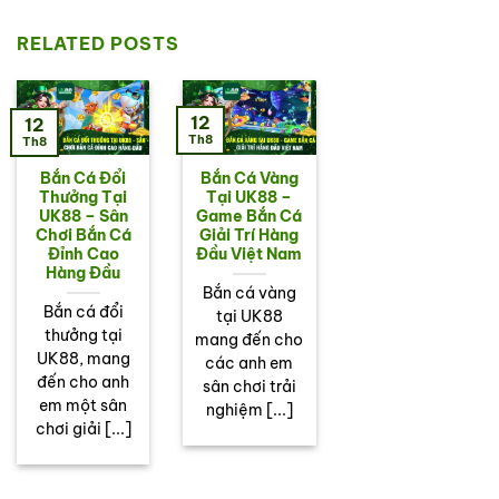
RELATED POSTS
12
12
Th8
Th8
Bắn Cá Đổi
Bắn Cá Vàng
Thưởng Tại
Tại UK88 –
UK88 – Sân
Game Bắn Cá
Chơi Bắn Cá
Giải Trí Hàng
Đỉnh Cao
Đầu Việt Nam
Hàng Đầu
Bắn cá vàng
Bắn cá đổi
tại UK88
thưởng tại
mang đến cho
UK88, mang
các anh em
đến cho anh
sân chơi trải
em một sân
nghiệm [...]
chơi giải [...]