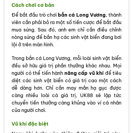
Cách chơi cơ bản
Để bắt đầu trò chơi
bắn cá Long Vương
, thành
viên cần phải bỏ ra một số tiền cược để bắt đầu
mua súng. Sau đó, anh em chỉ cần điều chỉnh
nòng súng để bắn hạ các sinh vật biển đang bơi
lội ở trên màn hình.
Trong bắn cá Long Vương, mỗi loài sinh vật biển
đều sở hữu giá trị phần thưởng khác nhau. Mọi
người có thể tiến hành
nâng cấp vũ khí
để tiêu
diệt các sinh vật biển có giá trị cao một cách
dễ dàng hơn. Chỉ cần may mắn hạ gục được
càng nhiều loài cá giá trị, UK88 sẽ lập tức
chuyển tiền thưởng càng khủng vào ví cá nhân
của người chơi.
Vũ khí đặc biệt