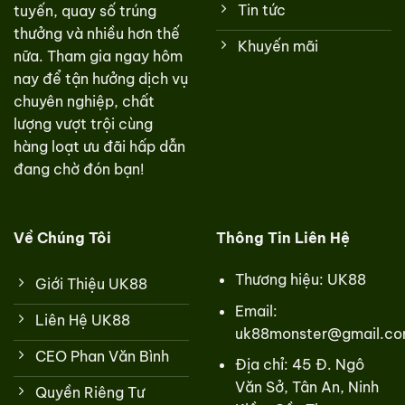
Tin tức
tuyến, quay số trúng
thưởng và nhiều hơn thế
Khuyến mãi
nữa. Tham gia ngay hôm
nay để tận hưởng dịch vụ
chuyên nghiệp, chất
lượng vượt trội cùng
hàng loạt ưu đãi hấp dẫn
đang chờ đón bạn!
Về Chúng Tôi
Thông Tin Liên Hệ
Thương hiệu: UK88
Giới Thiệu UK88
Email:
Liên Hệ UK88
uk88monster@gmail.c
CEO Phan Văn Bình
Địa chỉ: 45 Đ. Ngô
Văn Sở, Tân An, Ninh
Quyền Riêng Tư