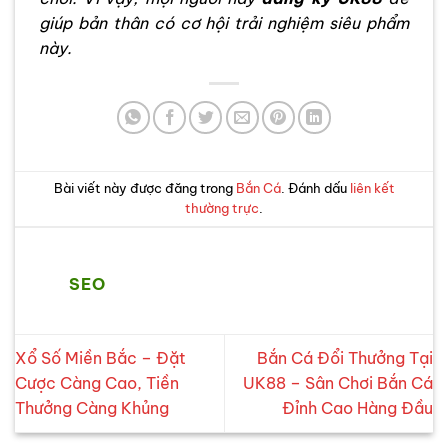
giúp bản thân có cơ hội trải nghiệm siêu phẩm
này.
Bài viết này được đăng trong
Bắn Cá
. Đánh dấu
liên kết
thường trực
.
SEO
Xổ Số Miền Bắc – Đặt
Bắn Cá Đổi Thưởng Tại
Cược Càng Cao, Tiền
UK88 – Sân Chơi Bắn Cá
Thưởng Càng Khủng
Đỉnh Cao Hàng Đầu