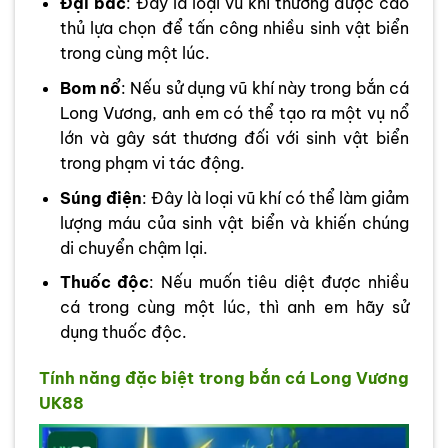
Đại bác
: Đây là loại vũ khí thường được cao
thủ lựa chọn để tấn công nhiều sinh vật biển
trong cùng một lúc.
Bom nổ
: Nếu sử dụng vũ khí này trong bắn cá
Long Vương, anh em có thể tạo ra một vụ nổ
lớn và gây sát thương đối với sinh vật biển
trong phạm vi tác động.
Súng điện
: Đây là loại vũ khí có thể làm giảm
lượng máu của sinh vật biển và khiến chúng
di chuyển chậm lại.
Thuốc độc
: Nếu muốn tiêu diệt được nhiều
cá trong cùng một lúc, thì anh em hãy sử
dụng thuốc độc.
Tính năng đặc biệt trong bắn cá Long Vương
UK88