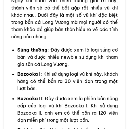
Ngay khi bước vào thiên đường giải trí này,
thành viên sẽ có thể bắt gặp rất nhiều vũ khí
khác nhau. Dưới đây là một số vũ khí đặc biệt
trong bắn cá Long Vương mà mọi người có thể
tham khảo để giúp bản thân hiểu rõ về các tính
năng của chúng:
Súng thường
: Đây được xem là loại súng cơ
bản và được nhiều newbie sử dụng khi tham
gia săn cá Long Vương.
Bazooka I
: Khi sử dụng loại vũ khí này, khách
hàng có thể bắn ra 30 viên đạn trong một
lượt bắn.
Bazooka II
: Đây được xem là phiên bản nâng
cấp của loại vũ khí Bazooka I. Khi sử dụng
Bazooka II, anh em có thể bắn ra 120 viên
đạn miễn phí trong một lượt bắn.