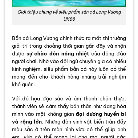
Giới thiệu chung về siêu phẩm săn cá Long Vương
UK88
Bắn cá Long Vương chính thức ra mắt thị trường
giải trí trong khoảng thời gian gần đây và nhận
được
sự chào đón nồng nhiệt
của đông đảo
người chơi. Nhờ vào đội ngũ chuyên gia có nhiều
kinh nghiệm, siêu phẩm bắn cá này luôn có thể
mang đến cho khách hàng những trải nghiệm
khó quên.
Với đồ họa đặc sắc và âm thanh chân thực,
thành viên sẽ cảm thấy bản thân như đang hòa
mình vào một không gian
đại dương huyền bí
và rộng lớn
. Những đàn sinh vật biển tràn đầy
màu sắc ở trên màn hình vừa có thể giúp anh
em, vừa có thể mang lại cho mọi người các