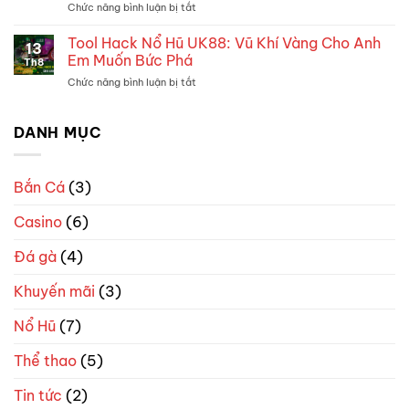
Chức năng bình luận bị tắt
ở
Game
Chủ
Siêu
Chủ
Đề
Nổ
Tool Hack Nổ Hũ UK88: Vũ Khí Vàng Cho Anh
Đề
Nữ
13
Hũ
Á
Em Muốn Bức Phá
Hoàng
Th8
–
Đông
Chức năng bình luận bị tắt
ở
Slot
Cực
Tool
Game
Hấp
Hack
Hấp
Dẫn
Nổ
DANH MỤC
Dẫn,
Trên
Hũ
Săn
UK88
UK88:
Thưởng
Vũ
Cực
Bắn Cá
(3)
Khí
Hot
Vàng
Tại
Casino
(6)
Cho
UK88
Anh
Em
Đá gà
(4)
Muốn
Bức
Khuyến mãi
(3)
Phá
Nổ Hũ
(7)
Thể thao
(5)
Tin tức
(2)