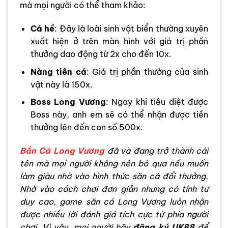
mà mọi người có thể tham khảo:
Cá hề
: Đây là loài sinh vật biển thường xuyên
xuất hiện ở trên màn hình với giá trị phần
thưởng dao động từ 2x cho đến 10x.
Nàng tiên cá
: Giá trị phần thưởng của sinh
vật này là 150x.
Boss Long Vương
: Ngay khi tiêu diệt được
Boss này, anh em sẽ có thể nhận được tiền
thưởng lên đến con số 500x.
Bắn Cá Long Vương
đã và đang trở thành cái
tên mà mọi người không nên bỏ qua nếu muốn
làm giàu nhờ vào hình thức săn cá đổi thưởng.
Nhờ vào cách chơi đơn giản nhưng có tính tư
duy cao, game săn cá Long Vương luôn nhận
được nhiều lời đánh giá tích cực từ phía người
chơi. Vì vậy, mọi người hãy
đăng ký UK88
để