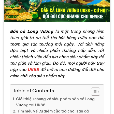
Bắn cá Long Vương
là một trong những hình
thức giải trí có thể thu hút hàng triệu cao thủ
tham gia săn thưởng mỗi ngày. Với tính năng
đặc biệt và nhiều phần thưởng hấp dẫn, rất
nhiều thành viên đều lựa chọn siêu phẩm này để
thư giãn và làm giàu. Do đó, mọi người hãy truy
cập vào
UK88
để mở ra con đường đổi đời cho
mình nhờ vào siêu phẩm này.
Table of Contents
Giới thiệu chung về siêu phẩm bắn cá Long
Vương tại UK88
Tìm hiểu về ưu điểm của trò chơi săn cá