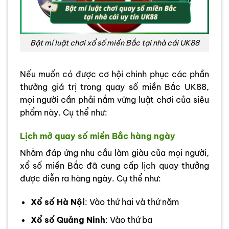
Bật mí luật chơi xổ số miền Bắc tại nhà cái UK88
Nếu muốn có được cơ hội chinh phục các phần
thưởng giá trị trong quay số miền Bắc UK88,
mọi người cần phải nắm vững luật chơi của siêu
phẩm này. Cụ thể như:
Lịch mở quay số miền Bắc hàng ngày
Nhằm đáp ứng nhu cầu làm giàu của mọi người,
xổ số miền Bắc đã cung cấp lịch quay thưởng
được diễn ra hàng ngày. Cụ thể như:
Xổ số Hà Nội
: Vào thứ hai và thứ năm
Xổ số Quảng Ninh
: Vào thứ ba