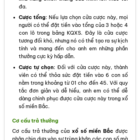
đa.
Cược tổng
: Nếu lựa chọn cửa cược này, mọi
người có thể đặt tiền vào tổng của 3 hoặc 4
con lô trong bảng KQXS. Đây là cửa cược
tương đối khó, nhưng nó có thể tạo ra sự kịch
tính và mang đến cho anh em những phần
thưởng cực kỳ hấp dẫn.
Cược tự chọn
: Đối với cửa cược này, thành
viên có thể thỏa sức đặt tiền vào 6 con số
nằm trong khoảng từ 01 cho đến 45. Với quy
tắc đơn giản và dễ hiểu, anh em có thể dễ
dàng chinh phục được cửa cược này trong xổ
số miền Bắc.
Cơ cấu trả thưởng
Cơ cấu trả thưởng của
xổ số miền Bắc
được
phân chia dựa vào sự trùng khớp các con số mà