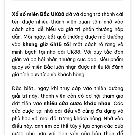
Xổ số miền Bắc UK88
đã và đang trở thành cái
tên được nhiều thành viên quan tâm nhờ vào
cách chơi dễ hiểu và giá trị phần thưởng hấp
dẫn. Mỗi ngày, kết quả thường được mở thưởng
vào
khung giờ 6h15 tối
một cách rõ ràng và
minh bạch tại nhà cái UK88. Với quy tắc đơn
giản và cơ hội nhận thưởng cực cao, siêu phẩm
quay số miền Bắc luôn nhận được nhiều lời đánh
giá tích cực từ phía khách hàng.
Đặc biệt, ngay khi truy cập vào thiên đường
giải trí này, thành viên còn có cơ hội tham gia
đặt tiền vào
nhiều cửa cược khác nhau
. Các
cửa cược tại nhà cái đều vô cùng đa dạng và
phù hợp với mọi đối tượng khách hàng. Nhờ vào
điều này, anh em có thể tùy ý lựa chọn các cửa
cược phù hợp với tiền vốn của bản thân để