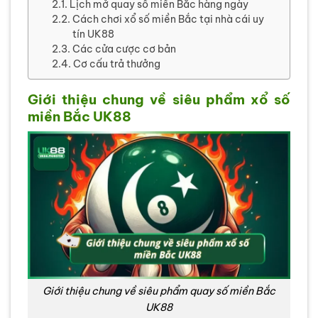
Lịch mở quay số miền Bắc hàng ngày
Cách chơi xổ số miền Bắc tại nhà cái uy
tín UK88
Các cửa cược cơ bản
Cơ cấu trả thưởng
Giới thiệu chung về siêu phẩm xổ số
miền Bắc UK88
Giới thiệu chung về siêu phẩm quay số miền Bắc
UK88