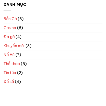
Hấp
Dẫn
Nổ
DANH MỤC
Dẫn,
Trên
Hũ
Săn
UK88
UK88:
Thưởng
Vũ
Cực
Bắn Cá
(3)
Khí
Hot
Vàng
Tại
Casino
(6)
Cho
UK88
Anh
Em
Đá gà
(4)
Muốn
Bức
Khuyến mãi
(3)
Phá
Nổ Hũ
(7)
Thể thao
(5)
Tin tức
(2)
Xổ số
(4)