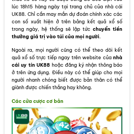
lúc 18h15 hàng ngày tại trang chủ của nhà cái
UK88. Chỉ cần may mắn dự đoán chính xác các
con số xuất hiện ở trên bảng kết quả xổ số
trong ngày, hệ thống sẽ lập tức
chuyển tiền
thưởng giá trị vào túi của mọi người
.
Ngoài ra, mọi người cũng có thể theo dõi kết
quả xổ số trực tiếp ngay trên website của
nhà
cái uy tín UK88
hoặc đăng ký nhận thông báo
ở trên ứng dụng. Điều này có thể giúp cho mọi
người nhanh chóng biết được bản thân có thể
giành được chiến thắng hay không.
Các cửa cược cơ bản